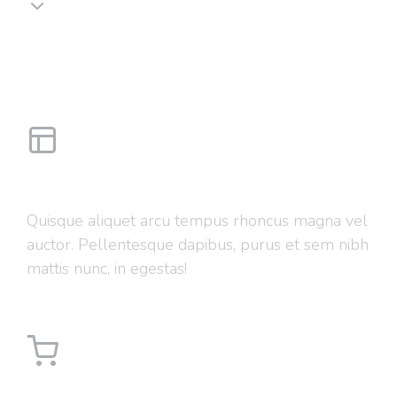
Ut elit tellus luctus
Web design
Quisque aliquet arcu tempus rhoncus magna vel
auctor. Pellentesque dapibus, purus et sem nibh
mattis nunc, in egestas!
Ecommerce solution