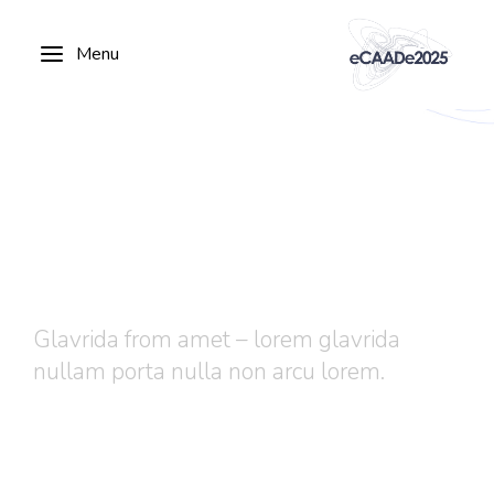
Menu
Glavrida ipsum
Glavrida from amet – lorem glavrida
nullam porta nulla non arcu lorem.