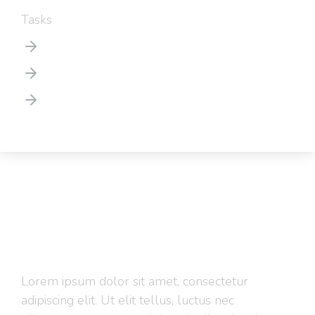
Tasks
Consulting
Website development
Online marketing
Quisque aliquet arcu tempus
Lorem ipsum dolor sit amet, consectetur
adipiscing elit. Ut elit tellus, luctus nec