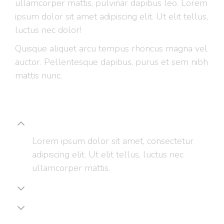
ullamcorper mattis, pulvinar dapibus leo. Lorem
ipsum dolor sit amet adipiscing elit. Ut elit tellus,
luctus nec dolor!
Quisque aliquet arcu tempus rhoncus magna vel
auctor. Pellentesque dapibus, purus et sem nibh
mattis nunc.
Lorem ipsum dolor
Lorem ipsum dolor sit amet, consectetur
adipiscing elit. Ut elit tellus, luctus nec
ullamcorper mattis.
Luctus nec ullamcorpe glavrida
Nec ullamcorper mattis